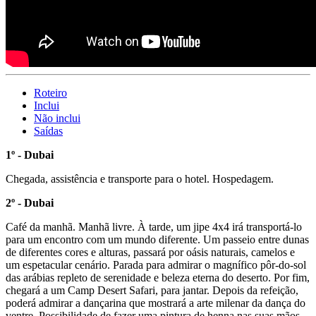
Roteiro
Inclui
Não inclui
Saídas
1º - Dubai
Chegada, assistência e transporte para o hotel. Hospedagem.
2º - Dubai
Café da manhã. Manhã livre. À tarde, um jipe 4x4 irá transportá-lo
para um encontro com um mundo diferente. Um passeio entre dunas
de diferentes cores e alturas, passará por oásis naturais, camelos e
um espetacular cenário. Parada para admirar o magnífico pôr-do-sol
das arábias repleto de serenidade e beleza eterna do deserto. Por fim,
chegará a um Camp Desert Safari, para jantar. Depois da refeição,
poderá admirar a dançarina que mostrará a arte milenar da dança do
ventre. Possibilidade de fazer uma pintura de henna nas suas mãos