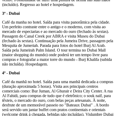
(incluído). Regresso ao hotel e hospedagem.
3º - Dubai
Café da manha no hotel. Saída para visita panorâmica pela cidade.
Um perfeito contraste entre o antigo e o moderno, com visita ao
mercado de especiarias e ao mercado do ouro (fechado às sextas).
Passagem do Canal Creek por ABRA e visita Museu do Dubai
(fechado às sextas). Continuação pela Jumeira Drive, passagem pela
Mesquita de Jumeriah. Parada para fotos do hotel Burj Al Arab.
Saída pela Jumeirah Palm Island. O tour termina no Dubai Mall
(maior shopping do mundo) onde poderá ter um tempo livre para
compras e fotografar a maior torre do mundo - Burj Khalifa (subida
não incluída). Hospedagem.
4º - Dubai
Café da manhã no hotel. Saída para uma manhã dedicada a compras
(duração aproximada 5 horas). Visita aos principais centros
comerciais como: Bur Juman, Al Ghurair e Deira City Center. A rua
Al Fahidi, para compras de tudo que é eletrônico; o souk naïf, para
têxteis, o mercado do ouro, com belas peças artesanais. À noite,
desfrute de um memorável passeio no "Bateaux Dubai" . A bordo
será servido um jantar buffet com pratos continentais e orientais
(welcome drink à chegada, bebidas não incluídas). Vislumbre Dubai